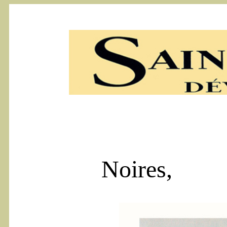
--
Le Mô
Noires,