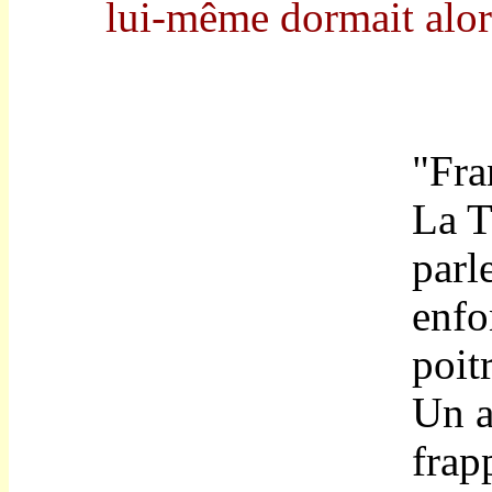
lui-même dormait alor
"Fra
La T
parl
enfo
poit
Un a
frap