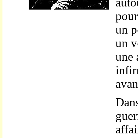
auto
pour
un p
un v
une 
infi
avan
Dans
guer
affa