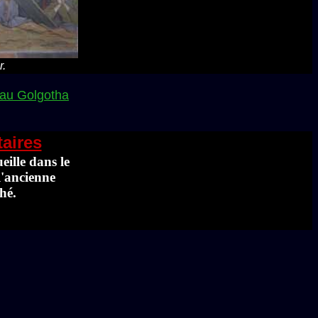
r.
au Golgotha
aires
eille dans le
l'ancienne
hé.