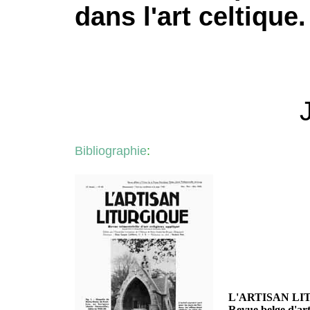
dans l'art celtique.
--------------------------
-------------------------
Bibliographie
:
L'ARTISAN L
Revue belge d'art