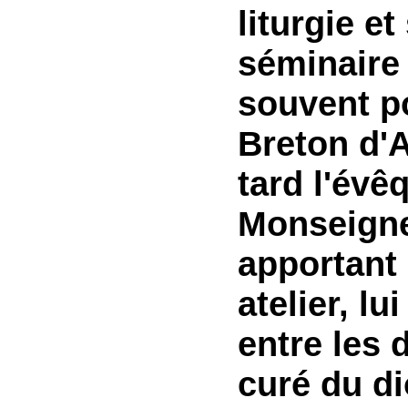
liturgie e
séminaire 
souvent po
Breton d'A
tard l'évê
Monseign
apportant 
atelier, l
entre les 
curé du di