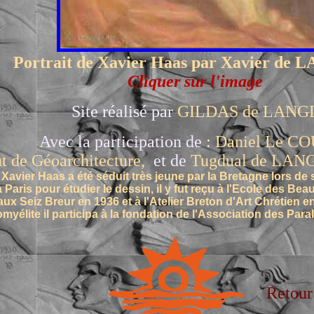
Portrait de Xavier Haas par Xavier de
Cliquer sur l'image
te réalisé par
GILDAS de LANG
 la participation de :
Daniel Le C
ut de
Géoarchitecture,
et de
Tugdual de LAN
, Xavier Haas a été séduit très jeune par la Bretagne lors de
r étudier le dessin, il y fut reçu à l'Ecole des Beaux A
aux Seiz Breur en 1936 et à l'Atelier Breton d'Art Chrétien e
il participa à la fondation de l'Association des Paral
Retour