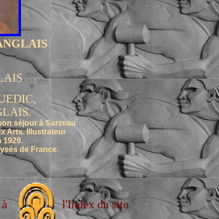
 LANGLAIS
LAIS
OUEDIC,
GLAIS.
 son séjour à Sarzeau
rts. Illustrateur
n 1929.
ysés de France.
 à
l'Index du site