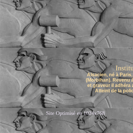
Si
Avec
Instit
Alsacien, né à Paris
(Morbihan). Revenu à Paris pou
et graveur il adhéra 
Atteint de la poliomyélite 
Site Optimisé en 1024x768