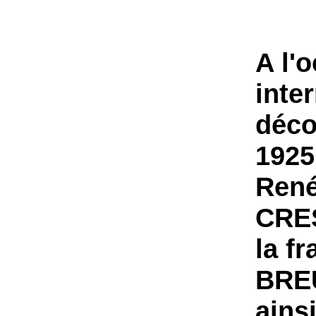
------
A l'
inte
déco
1925
René
CRES
la f
BREU
ains