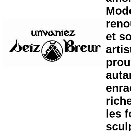
Mode
reno
et s
arti
prouv
auta
enra
rich
les f
scul